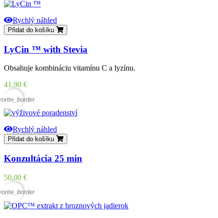
Rychlý náhled
Přidat do košíku
LyCin ™ with Stevia
Obsahuje kombináciu vitamínu C a lyzínu.
Cena
41,90 €
vorite_border
Rychlý náhled
Přidat do košíku
Konzultácia 25 min
Cena
50,00 €
vorite_border