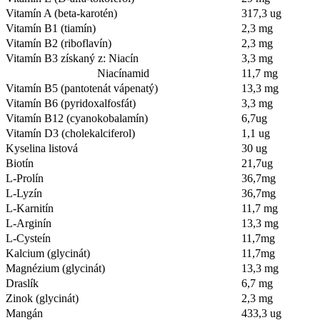
Vitamín A (beta-karotén)
317,3 ug
Vitamín B1 (tiamín)
2,3 mg
Vitamín B2 (riboflavín)
2,3 mg
Vitamín B3 získaný z: Niacín
3,3 mg
Niacínamid
11,7 mg
Vitamín B5 (pantotenát vápenatý)
13,3 mg
Vitamín B6 (pyridoxalfosfát)
3,3 mg
Vitamín B12 (cyanokobalamín)
6,7ug
Vitamín D3 (cholekalciferol)
1,1 ug
Kyselina listová
30 ug
Biotín
21,7ug
L-Prolín
36,7mg
L-Lyzín
36,7mg
L-Karnitín
11,7 mg
L-Arginín
13,3 mg
L-Cysteín
11,7mg
Kalcium (glycinát)
11,7mg
Magnézium (glycinát)
13,3 mg
Draslík
6,7 mg
Zinok (glycinát)
2,3 mg
Mangán
433,3 ug