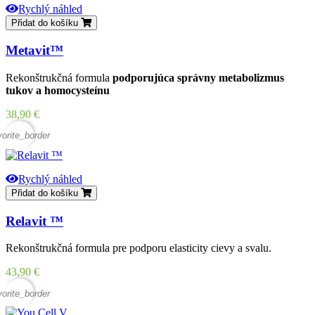
Rychlý náhled
Přidat do košíku
Metavit™
Rekonštrukčná formula
podporujúca správny metabolizmus
tukov a homocysteínu
Cena
38,90 €
vorite_border
Rychlý náhled
Přidat do košíku
Relavit ™
Rekonštrukčná formula pre podporu elasticity cievy a svalu.
Cena
43,90 €
vorite_border