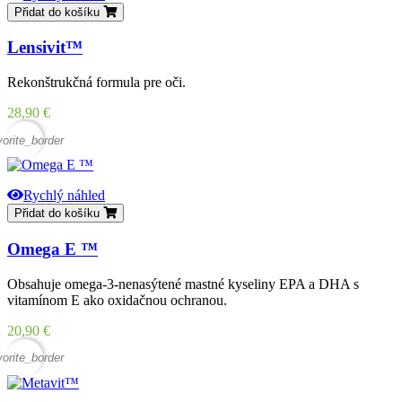
Přidat do košíku
Lensivit™
Rekonštrukčná formula pre oči.
Cena
28,90 €
vorite_border
Rychlý náhled
Přidat do košíku
Omega E ™
Obsahuje omega-3-nenasýtené mastné kyseliny EPA a DHA s
vitamínom E ako oxidačnou ochranou.
Cena
20,90 €
vorite_border