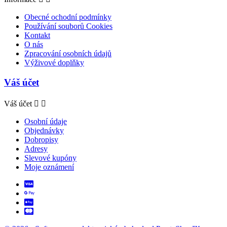
Obecné ochodní podmínky
Používání souborů Cookies
Kontakt
O nás
Zpracování osobních údajů
Výživové doplňky
Váš účet
Váš účet


Osobní údaje
Objednávky
Dobropisy
Adresy
Slevové kupóny
Moje oznámení