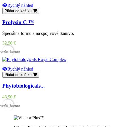
Rychlý náhled
Přidat do košíku
Prolysin C ™
Špeciálna formula na spojivové tkanivo.
Cena
32,90 €
vorite_border
Rychlý náhled
Přidat do košíku
Phytobiologicals...
Cena
43,90 €
vorite_border