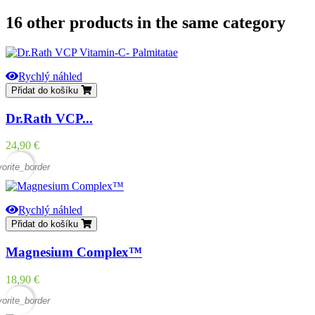
16 other products in the same category
Rychlý náhled
Přidat do košíku
Dr.Rath VCP...
Cena
24,90 €
vorite_border
Rychlý náhled
Přidat do košíku
Magnesium Complex™
Cena
18,90 €
vorite_border