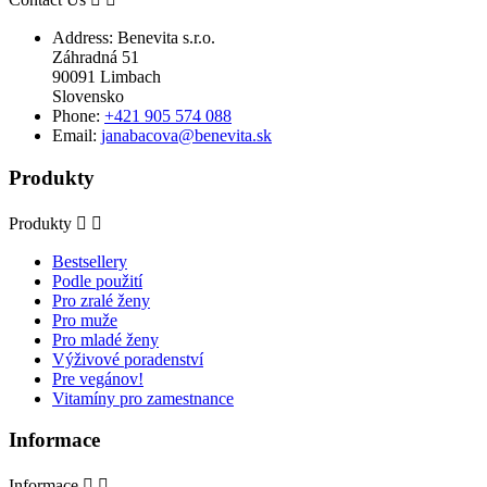
Address:
Benevita s.r.o.
Záhradná 51
90091 Limbach
Slovensko
Phone:
+421 905 574 088
Email:
janabacova@benevita.sk
Produkty
Produkty


Bestsellery
Podle použití
Pro zralé ženy
Pro muže
Pro mladé ženy
Výživové poradenství
Pre vegánov!
Vitamíny pro zamestnance
Informace
Informace

