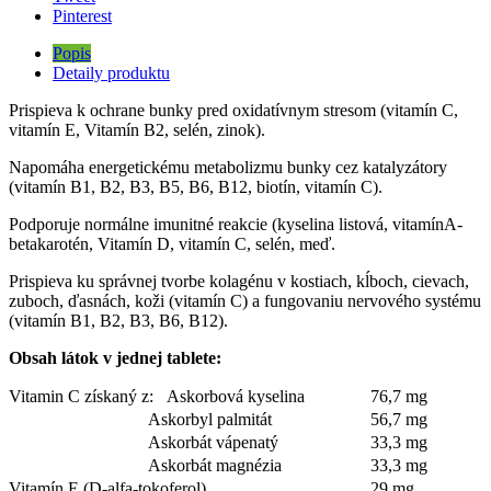
Pinterest
Popis
Detaily produktu
Prispieva k ochrane bunky pred oxidatívnym stresom (vitamín C,
vitamín E, Vitamín B2, selén, zinok).
Napomáha energetickému metabolizmu bunky cez katalyzátory
(vitamín B1, B2, B3, B5, B6, B12, biotín, vitamín C).
Podporuje normálne imunitné reakcie (kyselina listová, vitamínA-
betakarotén, Vitamín D, vitamín C, selén, meď.
Prispieva ku správnej tvorbe kolagénu v kostiach, kĺboch, cievach,
zuboch, ďasnách, koži (vitamín C) a fungovaniu nervového systému
(vitamín B1, B2, B3, B6, B12).
Obsah látok v jednej tablete:
Vitamin C získaný z: Askorbová kyselina
76,7 mg
Askorbyl palmitát
56,7 mg
Askorbát vápenatý
33,3 mg
Askorbát magnézia
33,3 mg
Vitamín E (D-alfa-tokoferol)
29 mg