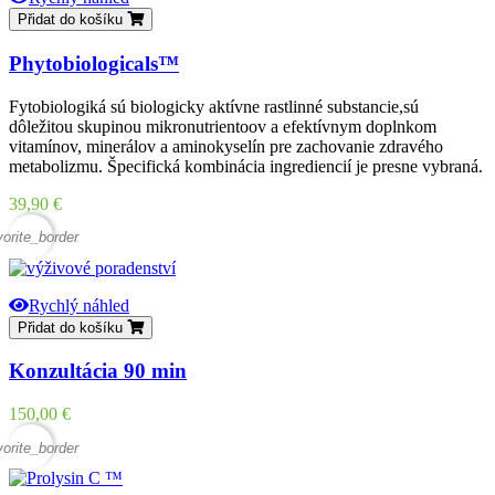
Přidat do košíku
Phytobiologicals™
Fytobiologiká sú biologicky aktívne rastlinné substancie,sú
dôležitou skupinou mikronutrientoov a efektívnym doplnkom
vitamínov, minerálov a aminokyselín pre zachovanie zdravého
metabolizmu. Špecifická kombinácia ingrediencií je presne vybraná.
Cena
39,90 €
vorite_border
Rychlý náhled
Přidat do košíku
Konzultácia 90 min
Cena
150,00 €
vorite_border