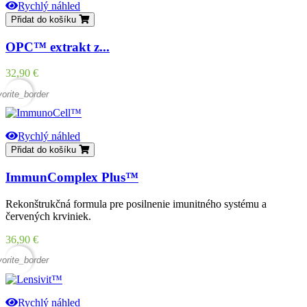
Rychlý náhled
Přidat do košíku
OPC™ extrakt z...
Cena
32,90 €
vorite_border
Rychlý náhled
Přidat do košíku
ImmunComplex Plus™
Rekonštrukčná formula pre posilnenie imunitného systému a
červených krviniek.
Cena
36,90 €
vorite_border
Rychlý náhled