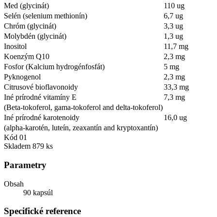
Med (glycinát)
110 ug
Selén (selenium methionín)
6,7 ug
Chróm (glycinát)
3,3 ug
Molybdén (glycinát)
1,3 ug
Inositol
11,7 mg
Koenzým Q10
2,3 mg
Fosfor (Kalcium hydrogénfosfát)
5 mg
Pyknogenol
2,3 mg
Citrusové bioflavonoidy
33,3 mg
Iné prírodné vitamíny E
7,3 mg
(Beta-tokoferol, gama-tokoferol and delta-tokoferol)
Iné prírodné karotenoidy
16,0 ug
(alpha-karotén, luteín, zeaxantín and kryptoxantín)
Kód
01
Skladem
879 ks
Parametry
Obsah
90 kapsúl
Specifické reference