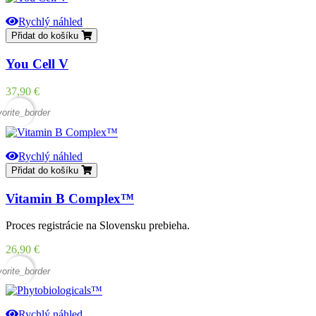
Rychlý náhled
Přidat do košíku
You Cell V
Cena
37,90 €
vorite_border
Rychlý náhled
Přidat do košíku
Vitamin B Complex™
Proces registrácie na Slovensku prebieha.
Cena
26,90 €
vorite_border
Rychlý náhled