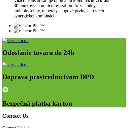
Vitacor Plus obsahuje optimálnu kombináciu viac ako
30 bunkových nutrientov, zahrňujúc vitamíny,
aminokyseliny, minerály, stopové prvky, a to v ich
synergickej kombinácii.
Odoslanie tovaru do 24h
Doprava prostredníctvom DPD
Bezpečná platba kartou
Contact Us
Contact Us

