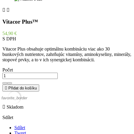


Vitacor Plus™
54,90 €
S DPH
Vitacor Plus obsahuje optimálnu kombináciu viac ako 30
bunkových nutrientov, zahrňujúc vitamíny, aminokyseliny, minerály,
stopové prvky, a to v ich synergickej kombinácii.
Počet

Přidat do košíku
favorite_border

Skladom
Sdílet
Sdílet
Tweet